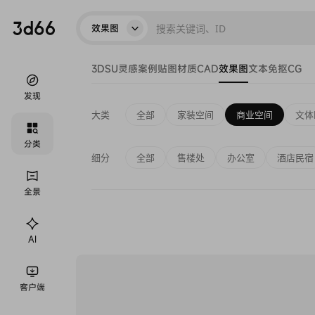
效果图
3D
SU
灵感
案例
贴图
材质
CAD
效果图
文本
免抠
CG
发现
大类
全部
家装空间
商业空间
文体
分类
细分
全部
售楼处
办公室
酒店民宿
全景
AI
客户端